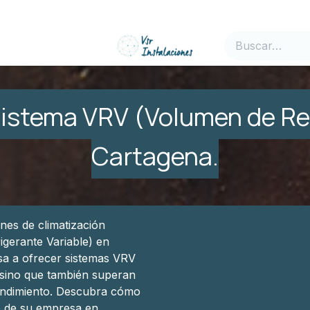
Garantía
sistema VRV (Volumen de Ref
Cartagena.
nes de climatización
igerante Variable) en
sa a ofrecer sistemas VRV
 sino que también superan
 rendimiento. Descubra cómo
o de su empresa en