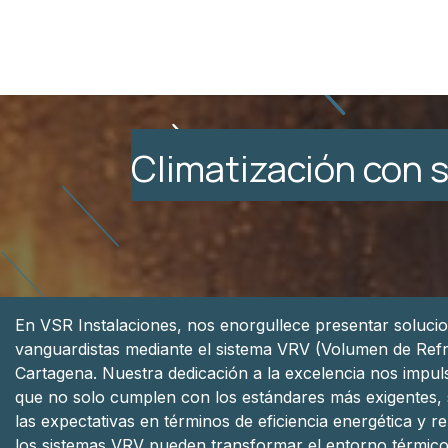
Ir al contenido
Inicio
Servicios
Sobre Nosotros
Climatización con 
En VSR Instalaciones, nos enorgullece presentar solucio
vanguardistas mediante el sistema VRV (Volumen de Refr
Cartagena. Nuestra dedicación a la excelencia nos impul
que no solo cumplen con los estándares más exigentes,
las expectativas en términos de eficiencia energética y
los sistemas VRV pueden transformar el entorno térmic