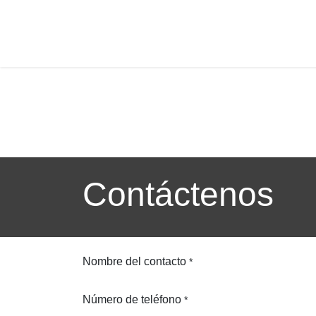
Ir al contenido
Inicio
Servicios
Sobre Nosotros
Contáctenos
Nombre del contacto
*